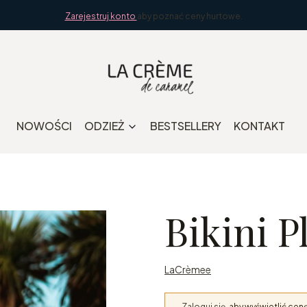
Zarejestruj konto
aby poznać ceny hurtowe.
NOWOŚCI
ODZIEŻ
BESTSELLERY
KONTAKT
Bikini P
LaCrèmee
Zaloguj się
, aby wyświetlić ce