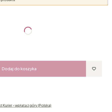
:
żnić się ceną
Dodaj do koszyka
st Kurier - wpłata z góry (Polska)