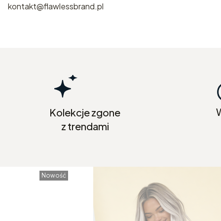
kontakt@flawlessbrand.pl
Kolekcje zgone
z trendami
Nowość