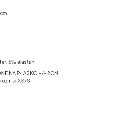
 cm
ter, 5% elastan
NE NA PŁASKO +/- 2CM
erozmiar XS/S