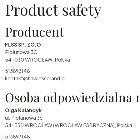
Product safety
Producent
FLSS SP. ZO.O
Piołunowa 3C
54-030 WROCŁAW, Polska
513893148
kontakt@flawlessbrand.pl
Osoba odpowiedzialna n
Olga Kalandyk
ul. Piołunowa 3c
54-530 WROCŁAW (WROCŁAW FABRYCZNA), Polska
513893148