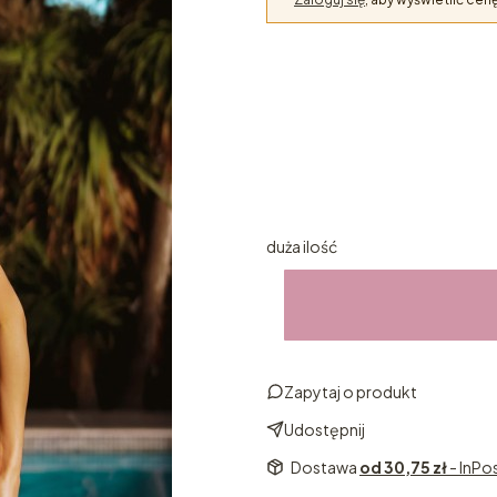
Wybierz wariant produktu
Poszczególne warianty mogą ró
*
Rozmiar
Wybierz
duża ilość
Zapytaj o produkt
Udostępnij
Dostawa
od 30,75 zł
- InPo