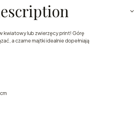
escription
 w kwiatowy lub zwierzęcy print! Górę
ać, a czarne majtki idealnie dopełniają
 cm