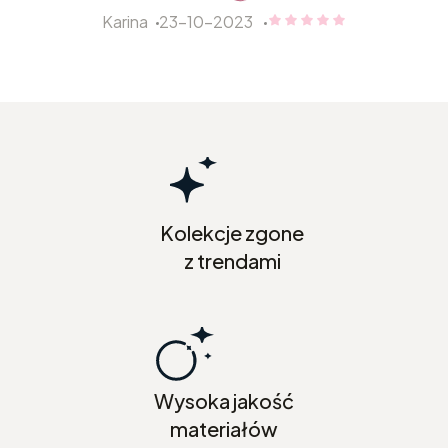
Karina
23-10-2023
Karina dał ocenę: 5
Kolekcje zgone
z trendami
Wysoka jakość
materiałów