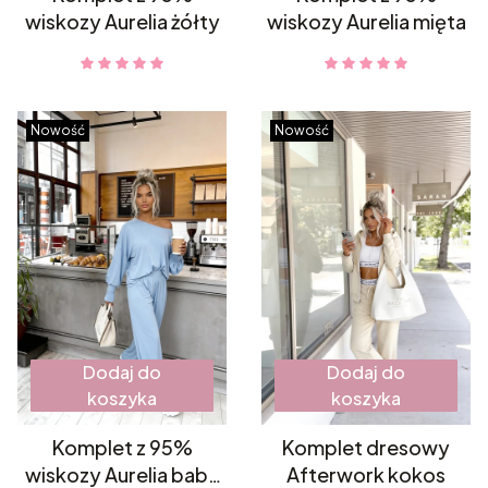
wiskozy Aurelia żółty
wiskozy Aurelia mięta
Nowość
Nowość
Dodaj do
Dodaj do
koszyka
koszyka
Komplet z 95%
Komplet dresowy
wiskozy Aurelia baby
Afterwork kokos