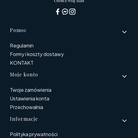
Obserwuj nas
Linki w stopce
Pomoc
Regulamin
Formy i koszty dostawy
KONTAKT
Moje konto
Twoje zamówienia
Ustawienia konta
Przechowalnia
Informacje
Polityka prywatności