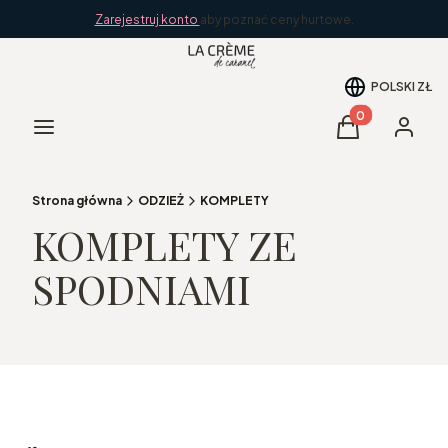
Zarejestruj konto
aby poznać ceny hurtowe.
POLSKI
ZŁ
Produkty w kos
Menu
Koszyk
Zaloguj 
Strona główna
ODZIEŻ
KOMPLETY
KOMPLETY ZE
SPODNIAMI