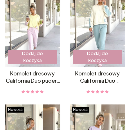
Dodaj do
Dodaj do
koszyka
koszyka
Komplet dresowy
Komplet dresowy
California Duo puder-
California Duo
banan
pistacja-kokos
Nowość
Nowość