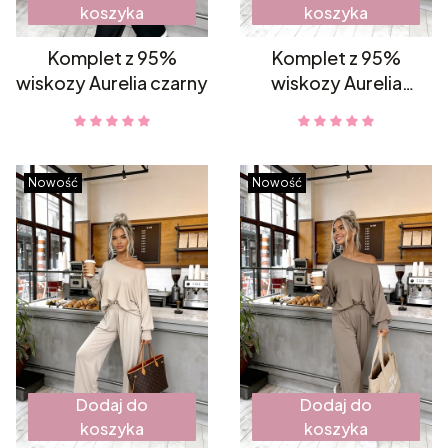
koszyka
koszyka
Komplet z 95%
Komplet z 95%
wiskozy Aurelia czarny
wiskozy Aurelia
mocca
Nowość
Nowość
Dodaj do
Dodaj do
koszyka
koszyka