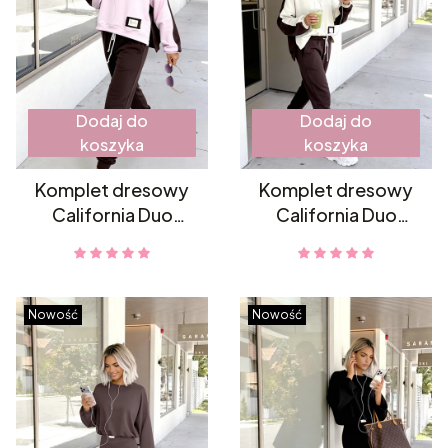
Dodaj do
Dodaj do
koszyka
koszyka
Komplet dresowy
Komplet dresowy
California Duo
California Duo
mocca-puder
mocca-kokos
Nowość
Nowość