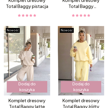
Komplet dresowy
Komplet dresowy
Total Baggy pistacja
Total Baggy
kokosowy
Nowość
Nowość
Dodaj do
Dodaj do
koszyka
koszyka
Komplet dresowy
Komplet dresowy
Total Baggy latte
Total Baggy żółty