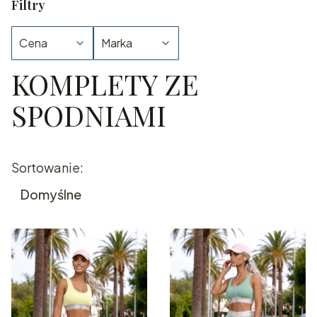
Filtry
Cena
Marka
KOMPLETY ZE
Koniec filtrów
SPODNIAMI
Lista produktów
Sortowanie:
Domyślne