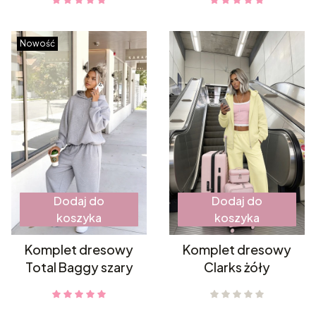
Nowość
Dodaj do
Dodaj do
koszyka
koszyka
Komplet dresowy
Komplet dresowy
Total Baggy szary
Clarks żóły