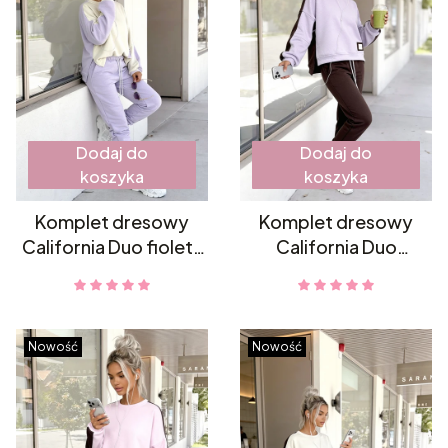
Dodaj do
Dodaj do
koszyka
koszyka
Komplet dresowy
Komplet dresowy
California Duo fiolet-
California Duo
kokos
mocca-fiolet
Nowość
Nowość