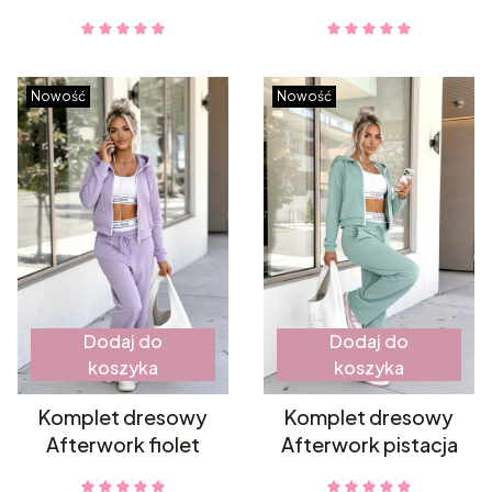
blue
Nowość
Nowość
Dodaj do
Dodaj do
koszyka
koszyka
Komplet dresowy
Komplet dresowy
Afterwork fiolet
Afterwork pistacja