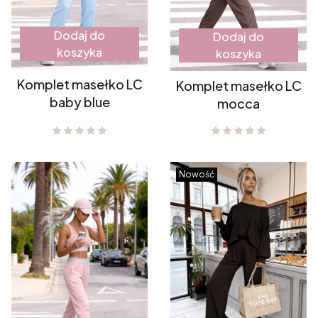
Dodaj do
Dodaj do
koszyka
koszyka
Komplet masełko LC
Komplet masełko LC
baby blue
mocca
Nowość