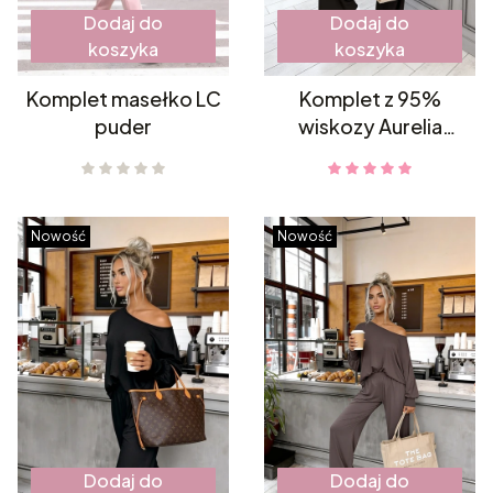
Dodaj do
Dodaj do
koszyka
koszyka
Komplet masełko LC
Komplet z 95%
puder
wiskozy Aurelia
czekoladowy
Nowość
Nowość
Dodaj do
Dodaj do