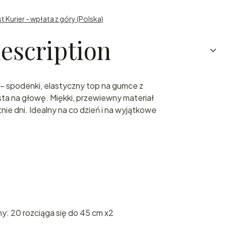
st Kurier - wpłata z góry (Polska)
escription
– spodenki, elastyczny top na gumce z
ta na głowę. Miękki, przewiewny materiał
nie dni. Idealny na co dzień i na wyjątkowe
y: 20 rozciąga się do 45 cm x2