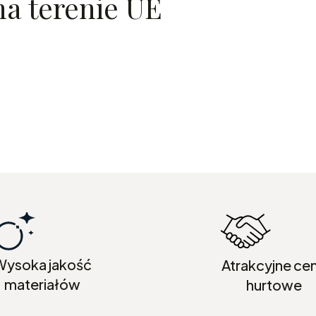
a terenie UE
Wysoka jakość
Atrakcyjne ce
materiałów
hurtowe