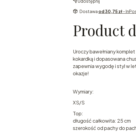
Udostępnij
Dostawa
od 30,75 zł
- InPo
Product d
Uroczy bawełniany komplet 
kokardką i dopasowana chus
zapewnia wygodę i styl w let
okazje!
Wymiary:
XS/S
Top:
długość całkowita: 25 cm
szerokość od pachy do pach