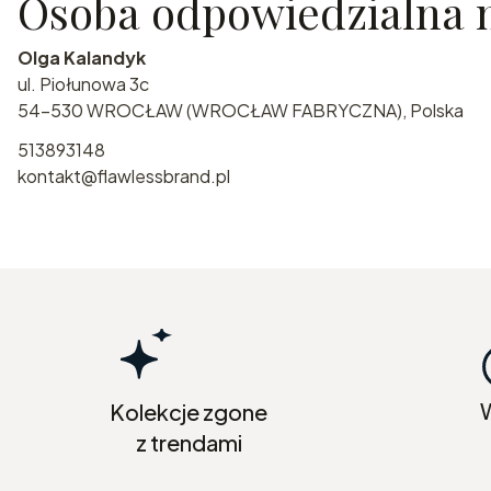
Osoba odpowiedzialna n
Olga Kalandyk
ul. Piołunowa 3c
54-530 WROCŁAW (WROCŁAW FABRYCZNA), Polska
513893148
kontakt@flawlessbrand.pl
Kolekcje zgone
z trendami