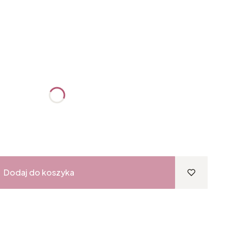
:
żnić się ceną
Dodaj do koszyka