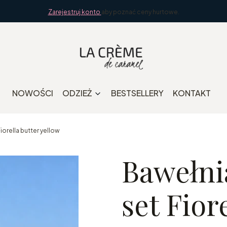
Zarejestruj konto
aby poznać ceny hurtowe.
NOWOŚCI
ODZIEŻ
BESTSELLERY
KONTAKT
orella butter yellow
Bawełni
set Fior