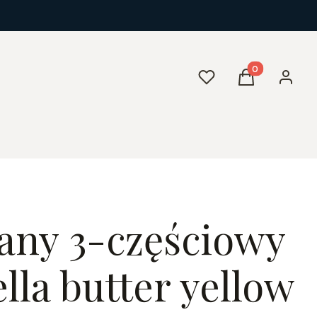
Produkty w kos
Ulubione
Koszyk
Zaloguj 
any 3-częściowy
ella butter yellow