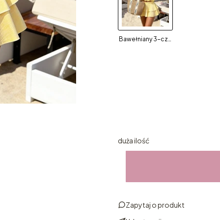
Bawełniany 3-częściowy set Fiorella butter yellow
Wybierz wariant produktu
Poszczególne warianty mogą ró
*
Rozmiar
Wybierz
duża ilość
Zapytaj o produkt