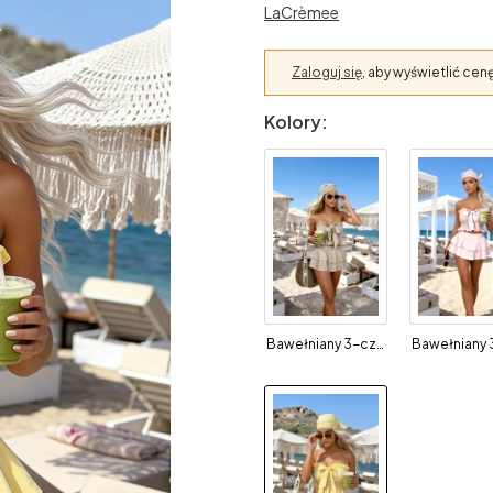
LaCrèmee
Zaloguj się
, aby wyświetlić ce
Kolory:
Bawełniany 3-częściowy set Fiorella latte